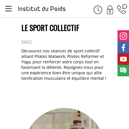
Ren
Présentation
LE SPORT COLLECTIF
Diététique et déroulement
Sport
Soins
Découvrez nos séances de sport collectif
alliant Pilates Matwork, Pilates Reformer et
Sport
Yoga, pour renforcer votre corps tout en
favorisant la détente. Rejoignez-nous pour
une expérience bien-être unique qui allie
Nos centres
tonification musculaire et équilibre mental !
Tarifs
Publications
Bonne App'