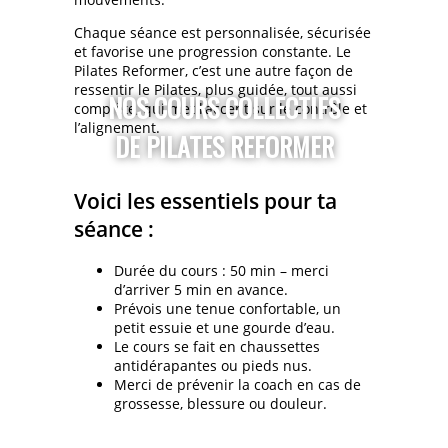
Chaque séance est personnalisée, sécurisée
et favorise une progression constante. Le
Pilates Reformer, c’est une autre façon de
ressentir le Pilates, plus guidée, tout aussi
NOS COURS COLLECTIFS
complète, qui met l’accent sur le contrôle et
l’alignement.
DE PILATES REFORMER
Voici les essentiels pour ta
séance :
Durée du cours : 50 min – merci
d’arriver 5 min en avance.
Prévois une tenue confortable, un
petit essuie et une gourde d’eau.
Le cours se fait en chaussettes
antidérapantes ou pieds nus.
Merci de prévenir la coach en cas de
grossesse, blessure ou douleur.