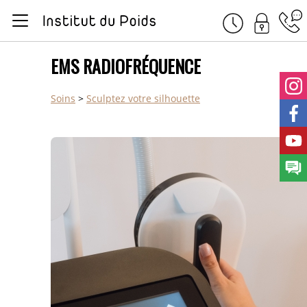
Ren
Présentation
EMS RADIOFRÉQUENCE
Diététique et déroulement
Soins
>
Sculptez votre silhouette
Soins
Sport
Nos centres
Tarifs
Publications
Bonne App'