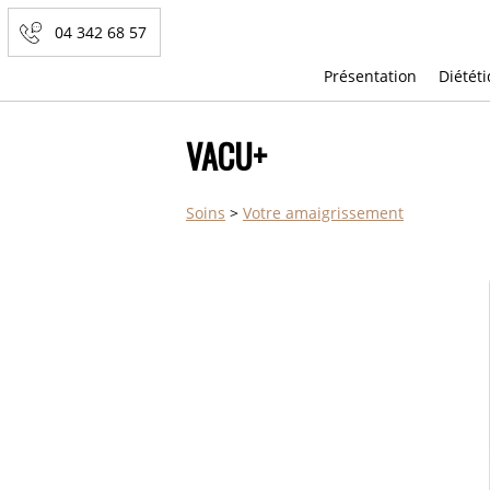
04 342 68 57
Présentation
Diétét
Présentation
Diététique et déroulement
VACU+
Soins
Soins
>
Votre amaigrissement
Sport
Nos centres
Tarifs
Publications
Bonne App'