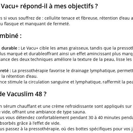
e Vacu+ répond-il à mes objectifs ?
 si vous souffrez de : cellulite tenace et fibreuse, rétention d’ea
au flasque et manquant de fermeté.
mbiné :
 durable :
Le Vacu+ cible les amas graisseux, tandis que la pressoth
plus marqué et durableoffrant ainsi un effet amincissant plus marq
liance des deux techniques améliore la texture de la peau, lisse les
reté :
La pressothérapie favorise le drainage lymphatique, permetta
la rétention d’eau.
ce stimule la circulation sanguine et lymphatique, raffermit la pe
e Vacuslim 48 ?
 sérum chauffant et une crème refroidissante sont appliqués sur les
e vide, offrant une ambiance de type sauna.
us vous détendez confortablement pendant 30 à 40 minutes pendant
sorbés grâce à l’effet de vide.
us passez à la pressothérapie, où des bottes spécifiques pour vos j